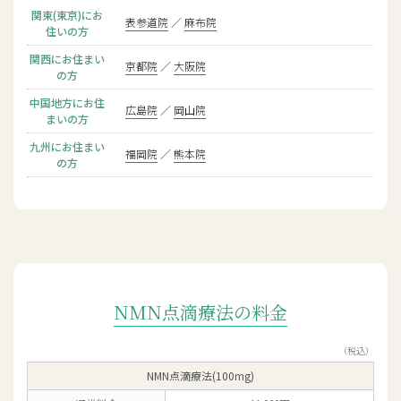
関東(東京)にお
表参道院
麻布院
住いの方
関西にお住まい
京都院
大阪院
の方
中国地方にお住
広島院
岡山院
まいの方
九州にお住まい
福岡院
熊本院
の方
NMN点滴療法の料金
（税込）
NMN点滴療法(100mg)