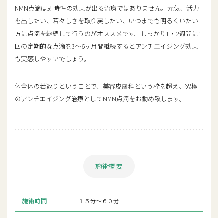
NMN点滴は即時性の効果が出る治療ではありません。元気、活力
を出したい、若々しさを取り戻したい、いつまでも明るくいたい
方に点滴を継続して行うのがオススメです。しっかり1・2週間に1
回の定期的な点滴を3〜6ヶ月間継続するとアンチエイジング効果
も実感しやすいでしょう。
体全体の若返りということで、美容皮膚科という枠を超え、究極
のアンチエイジング治療としてNMN点滴をお勧め致します。
施術概要
施術時間
１５分～６０分