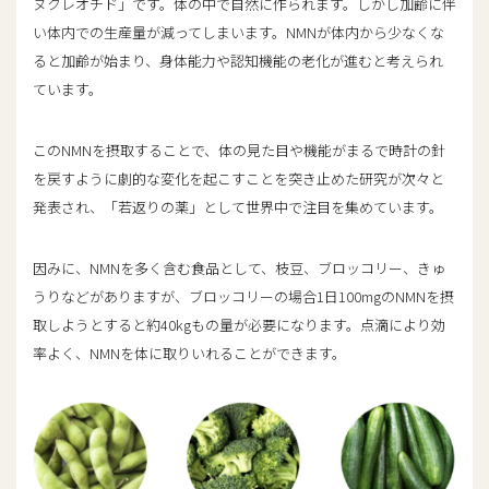
ヌクレオチド」です。体の中で自然に作られます。しかし加齢に伴
務
い体内での生産量が減ってしまいます。NMNが体内から少なくな
2020年
美容皮膚科エルムクリニック福岡
ると加齢が始まり、身体能力や認知機能の老化が進むと考えられ
院勤務
ています。
所属/資格
このNMNを摂取することで、体の見た目や機能がまるで時計の針
を戻すように劇的な変化を起こすことを突き止めた研究が次々と
日本美容皮膚科学会
発表され、「若返りの薬」として世界中で注目を集めています。
ジュビダームビスタ認定医
ボトックスビスタ認定医
因みに、NMNを多く含む食品として、枝豆、ブロッコリー、きゅ
うりなどがありますが、ブロッコリーの場合1日100mgのNMNを摂
化粧品成分検定1級
取しようとすると約40kgもの量が必要になります。点滴により効
率よく、NMNを体に取りいれることができます。
プロフィールページ