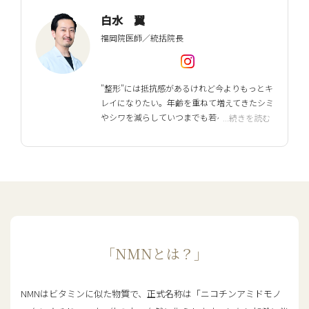
白水 翼
福岡院医師／統括院長
"整形"には抵抗感があるけれど今よりもっとキ
レイになりたい。年齢を重ねて増えてきたシミ
やシワを減らしていつまでも若々しくいた
...続きを読む
い。美容皮膚科はメスを使わず、より自然に美
しくなることを専門にした医療です。誰もが持
つ悩みを一緒に解決していきましょう！明る
く前向きな生き方を目指して治療をご提案し
ていきます！
経歴
2010年
広島大学医学部医学科卒業。
「NMNとは？」
佐賀県病好生館・九州大学病院・
JCHO九州病院・福岡赤十字病院・
北九州市立医療センター・大分県
NMNはビタミンに似た物質で、正式名称は「ニコチンアミドモノ
立病院・九州医療センターにて勤