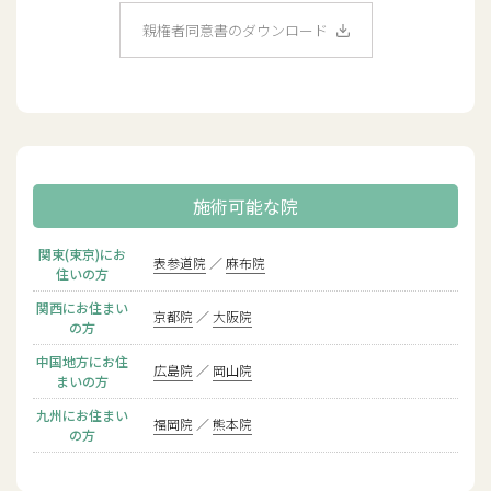
親権者同意書のダウンロード
施術可能な院
関東(東京)にお
表参道院
麻布院
住いの方
関西にお住まい
京都院
大阪院
の方
中国地方にお住
広島院
岡山院
まいの方
九州にお住まい
福岡院
熊本院
の方