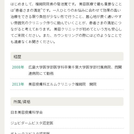
はじめまして、福岡院院長の菊池寛です。 美容医療で最も重要なこと
は“患者さまの満足”です。一人ひとりのお悩みに合わせて効果の高い
治療をできる限り負担が少ない形で行うこと、居心地が良く通いやす
い雰囲気のクリニック作りに励んでいくことが、患者さまの満足につ
ながると考えております。 美容クリニックが初めてという方も安心し
てご来院ください。また、カウンセリングの際にはどのようなことで
も遠慮なくお聞きください。
経歴
2008年
広島大学医学部医学科卒業千葉大学医学部付属病院、同関
連病院にて勤務
2013年
美容皮膚科エルムクリニック福岡院 開院
所属/資格
日本美容皮膚科学会
ジュビダームビスタ認定医
ボトックスビスタ認定医