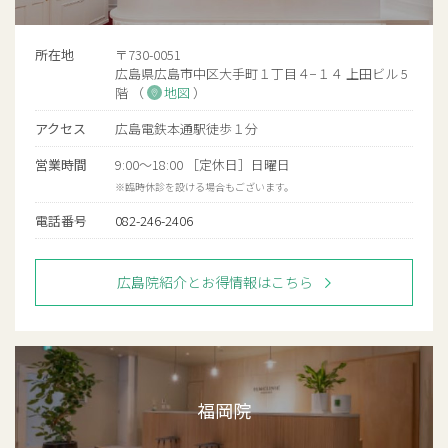
所在地
〒730-0051
広島県広島市中区大手町１丁目４−１４ 上田ビル 5
階 （
地図
）
アクセス
広島電鉄本通駅徒歩１分
営業時間
9:00〜18:00 ［定休日］日曜日
※臨時休診を設ける場合もございます。
電話番号
082-246-2406
広島院紹介とお得情報はこちら
福岡院