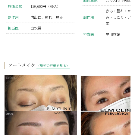
施術金額
139,600円（税込）
赤み・腫れ・かゆ
副作用
内出血、腫れ、痛み
副作用
み・しこり・アレ
応
担当医
白水翼
担当医
早川祐輔
アートメイク
（施術の詳細を見る）