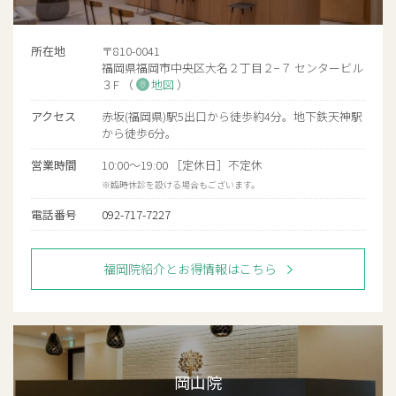
所在地
〒810-0041
福岡県福岡市中央区大名２丁目２−７ センタービル
３F （
地図
）
アクセス
赤坂(福岡県)駅5出口から徒歩約4分。地下鉄天神駅
から徒歩6分。
営業時間
10:00〜19:00 ［定休日］不定休
※臨時休診を設ける場合もございます。
電話番号
092-717-7227
福岡院紹介とお得情報はこちら
岡山院