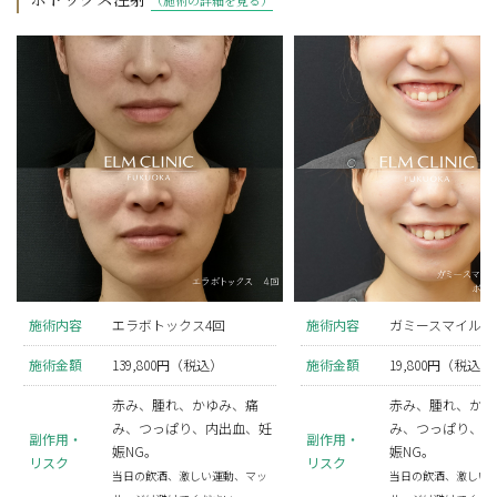
施術内容
エラボトックス4回
施術内容
ガミースマイルボ
施術金額
139,800円（税込）
施術金額
19,800円（税込）
赤み、腫れ、かゆみ、痛
赤み、腫れ、かゆ
み、つっぱり、内出血、妊
み、つっぱり、内
副作用・
副作用・
娠NG。
娠NG。
リスク
リスク
当日の飲酒、激しい運動、マッ
当日の飲酒、激しい