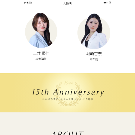
京都院
神戸院
大阪院
土井 優佳
堀崎杏奈
表参道院
麻布院