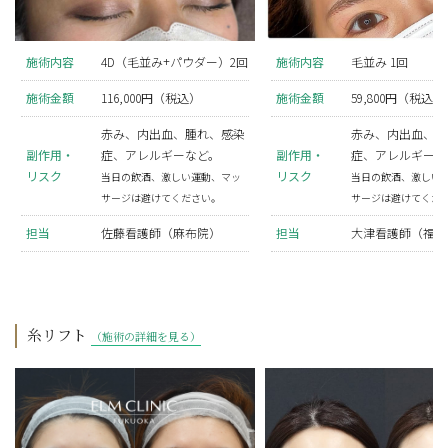
施術内容
4D（毛並み+パウダー）2回
施術内容
毛並み 1回
施術金額
116,000円（税込）
施術金額
59,800円（税込）
赤み、内出血、腫れ、感染
赤み、内出血、腫
副作用・
症、アレルギーなど。
副作用・
症、アレルギーな
リスク
リスク
当日の飲酒、激しい運動、マッ
当日の飲酒、激しい
サージは避けてください。
サージは避けてくだ
担当
佐藤看護師（麻布院）
担当
大津看護師（福岡
糸リフト
（施術の詳細を見る）