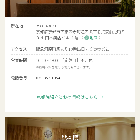
所在地
〒600-8031
京都府京都市下京区寺町通四条下る貞安前之町５
９４ 岡本鏡店ビル ４階 （
地図
）
アクセス
阪急河原町駅より10番出口より徒歩3分。
営業時間
10:00～19:00 ［定休日］不定休
※臨時休診を設ける場合もございます。
電話番号
075-353-1854
京都院紹介とお得情報はこちら
熊本院