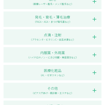
（医療レーザー脱毛・メンズ脱毛など）
発毛・育毛・薄毛治療
（FAGA・AGA・まつげ育毛薬など）
点滴・注射
（プラセンタ・ビタミンC・白玉点滴など）
内服薬・外用薬
（ハイドロキノン・にきび内服・美容漢方など）
医療化粧品
（At.・ゼオスキンなど）
その他
（ピアス穴あけ・肌診断・エステなど）