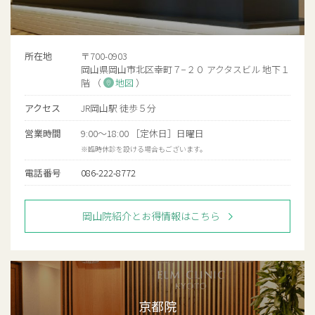
所在地
〒700-0903
岡山県岡山市北区幸町７−２０ アクタスビル 地下１
階 （
地図
）
アクセス
JR岡山駅 徒歩５分
営業時間
9:00〜18:00 ［定休日］日曜日
※臨時休診を設ける場合もございます。
電話番号
086-222-8772
岡山院紹介とお得情報はこちら
京都院