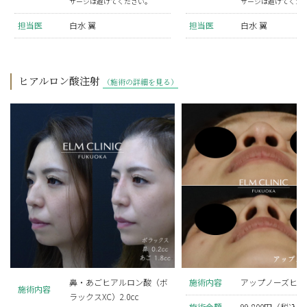
サージは避けてください。
サージは避けてくだ
担当医
白水 翼
担当医
白水 翼
ヒアルロン酸注射
（施術の詳細を見る）
鼻・あごヒアルロン酸（ボ
施術内容
アップノーズヒア
施術内容
ラックスXC）2.0cc
施術金額
99,800円（税込）