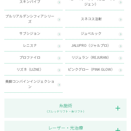
スキンバイブ
ジェン）
プルリアルデンシフィアシリー
スネコス注射
ズ
サブシジョン
ジュベルック
レニスナ
JALUPRO（ジャルプロ）
プロファイロ
リジュラン（REJURAN）
リズネ（LIZNE）
ピンクグロー（PINK GLOW）
美脚コンバインインジェクショ
ン
糸施術
（スレッドリフト・糸リフト）
レーザー・光治療