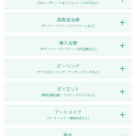
（CO₂レーザー・フォトフェイシャルM22など）
高周波治療
（ザーフ・ハイフ・リニアファームなど）
導入治療
（ポテンツァ・ダーマペン・水光注射など）
ピーリング
（ケミカルピーリング・マッサージピールなど）
ダイエット
（脂肪溶解注射・クラツーアルファなど）
アートメイク
（アートメイク・傷跡修正など）
脱毛