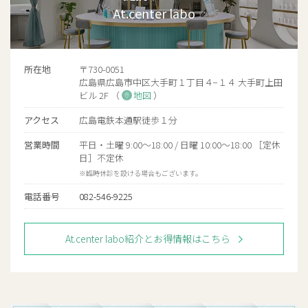
At.center labo
所在地
〒730-0051
広島県広島市中区大手町１丁目４−１４ 大手町上田
ビル 2F （
地図
）
アクセス
広島電鉄本通駅徒歩１分
営業時間
平日・土曜 9:00〜18:00 / 日曜 10:00〜18:00 ［定休
日］不定休
※臨時休診を設ける場合もございます。
電話番号
082-546-9225
At.center labo紹介とお得情報はこちら