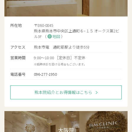
所在地
〒860-0845
熊本県熊本市中央区上通町６−１５ オークス第2ビ
ル3F （
地図
）
アクセス
熊本市電 通町筋駅より徒歩5分
営業時間
9:00〜18:00 ［定休日］不定休
※臨時休診を設ける場合もございます。
電話番号
096-277-1950
熊本院紹介とお得情報はこちら
大阪院