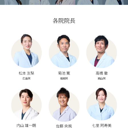
各院院長
松本 友梨
菊池 寛
高橋 徹
広島院
福岡院
岡山院
内山 雄一朗
七里 阿寿美
佐藤 央規