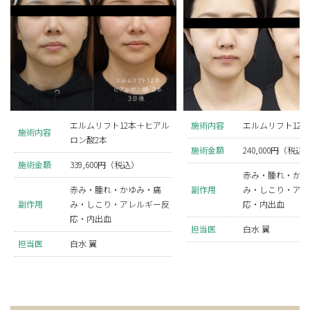
エルムリフト12本＋ヒアル
施術内容
エルムリフト12本
施術内容
ロン酸2本
施術金額
240,000円（税込
施術金額
339,600円（税込）
赤み・腫れ・かゆ
赤み・腫れ・かゆみ・痛
副作用
み・しこり・アレ
副作用
み・しこり・アレルギー反
応・内出血
応・内出血
担当医
白水 翼
担当医
白水 翼