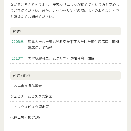
ながると考えております。 美容クリニックが初めてという方も安心し
てご来院ください。また、カウンセリングの際にはどのようなことで
も遠慮なくお聞きください。
経歴
2008年
広島大学医学部医学科卒業千葉大学医学部付属病院、同関
連病院にて勤務
2013年
美容皮膚科エルムクリニック福岡院 開院
所属/資格
日本美容皮膚科学会
ジュビダームビスタ認定医
ボトックスビスタ認定医
化粧品成分検定1級