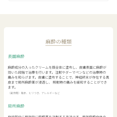
しくなることを専門にした医療です。誰もが持
つ悩みを一緒に解決していきましょう！明る
く前向きな生き方を目指して治療をご提案し
ていきます！
経歴
2010年
広島大学医学部医学科卒業。
麻酔の種類
佐賀県病好生館・九州大学病院・
JCHO九州病院・福岡赤十字病院・
表面麻酔
北九州市立医療センター・大分県
立病院・九州医療センターにて勤
務
麻酔成分の入ったクリームを顔全体に塗布し、皮膚表面に麻酔が
効いた段階で治療を行います。注射やダーマペンなどの治療時の
2020年
美容皮膚科エルムクリニック福岡
痛みを和らげます。皮膚に塗布することで、神経終末が存在する真
院勤務
皮まで局所麻酔薬が浸透し、 照射時の痛みを緩和することができ
ます。
〈副作用〉発赤、ヒリつき、アレルギーなど
所属/資格
局所麻酔
日本美容皮膚科学会
ジュビダームビスタ認定医
施術部位に局所的に麻酔薬を注射する方法です。局所麻酔自体の