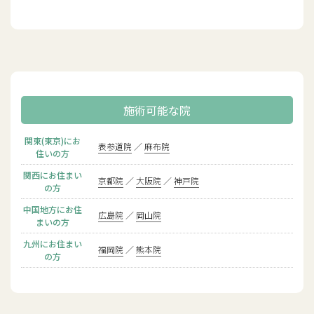
施術可能な院
関東(東京)にお
表参道院
麻布院
住いの方
関西にお住まい
京都院
大阪院
神戸院
の方
中国地方にお住
広島院
岡山院
まいの方
九州にお住まい
福岡院
熊本院
の方