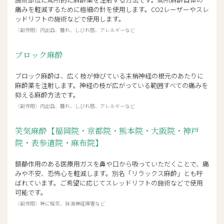
痛みを軽減するために極細の針を使用します。CO2レーザーやスレ
ボトックスビスタ認定医
ッドリフトの施術などで使用します。
〈副作用〉内出血、腫れ、しびれ感、アレルギーなど
化粧品成分検定1級
ブロック麻酔
プロフィールページ
ブロック麻酔は、広く枝が伸びている末梢神経の根元のあたりに
麻酔薬を注射します。神経の枝が広がっている範囲すべての痛みを
抑える麻酔方法です。
〈副作用〉内出血、腫れ、しびれ感、アレルギーなど
笑気麻酔【福岡院・京都院・熊本院・大阪院・神戸
院・表参道院・麻布院】
鎮静作用のある医療用ガスを鼻や口から吸っていただくことで、痛
みや不安、恐怖心を軽減します。別名「リラックス麻酔」とも呼
ばれています。ご希望に応じてスレッドリフトの施術などで使用
可能です。
〈副作用〉稀に嘔気、抹消神経障害など