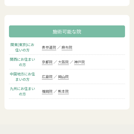
施術可能な院
関東(東京)にお
表参道院
麻布院
住いの方
関西にお住まい
京都院
大阪院
神戸院
の方
中国地方にお住
広島院
岡山院
まいの方
九州にお住まい
福岡院
熊本院
の方