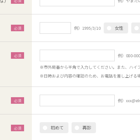
な）
例）やまだ
女性
例）1995/3/10
例）080-000
※市外局番から半角で入力してください。また、ハイ
※日時および内容の確認のため、お電話を差し上げる
例）xxx@elm-
初めて
再診