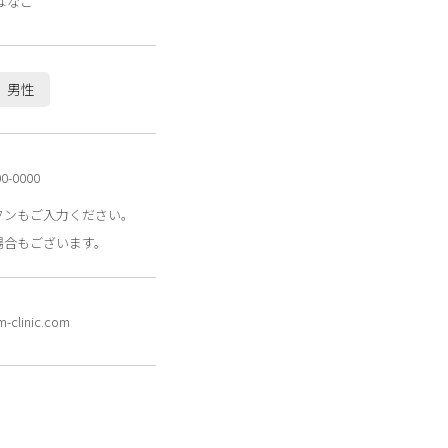
はなこ
男性
0-0000
フンもご入力ください。
場合もございます。
clinic.com