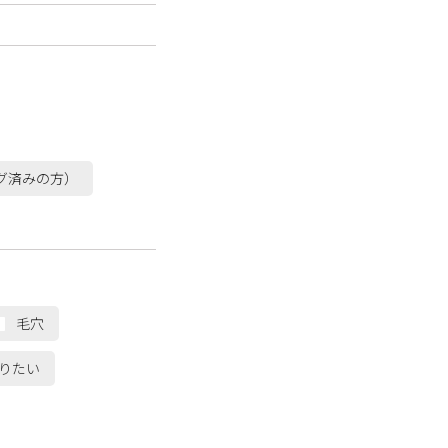
グ済みの方）
毛穴
りたい