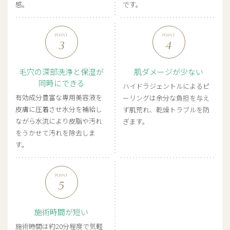
感。
です。
POINT
POINT
毛穴の深部洗浄と保湿が
肌ダメージが少ない
同時にできる
ハイドラジェントルによるピ
有効成分豊富な専用美容液を
ーリングは余分な負担を与え
皮膚に圧着させ水分を補給し
ず肌荒れ、乾燥トラブルを防
ながら水流により皮脂や汚れ
ぎます。
をうかせて汚れを除去しま
す。
POINT
施術時間が短い
施術時間は約20分程度で気軽