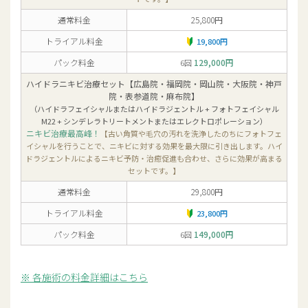
通常料金
25,800円
トライアル料金
19,800円
パック料金
129,000円
6回
ハイドラニキビ治療セット【広島院・福岡院・岡山院・大阪院・神戸
院・表参道院・麻布院】
（ハイドラフェイシャルまたはハイドラジェントル + フォトフェイシャル
M22 + シンデレラトリートメントまたはエレクトロポレーション）
ニキビ治療最高峰！
【古い角質や毛穴の汚れを洗浄したのちにフォトフェ
イシャルを行うことで、ニキビに対する効果を最大限に引き出します。ハイ
ドラジェントルによるニキビ予防・治癒促進も合わせ、さらに効果が高まる
セットです。】
通常料金
29,800円
トライアル料金
23,800円
パック料金
149,000円
6回
各施術の料金詳細はこちら