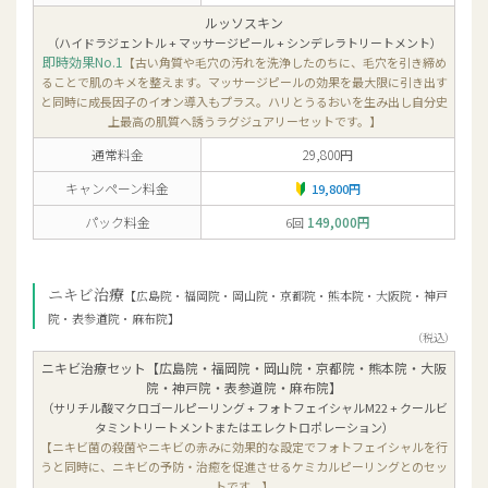
ルッソスキン
（ハイドラジェントル + マッサージピール + シンデレラトリートメント）
即時効果No.1
【古い角質や毛穴の汚れを洗浄したのちに、毛穴を引き締め
ることで肌のキメを整えます。マッサージピールの効果を最大限に引き出す
と同時に成長因子のイオン導入もプラス。ハリとうるおいを生み出し自分史
上最高の肌質へ誘うラグジュアリーセットです。】
通常料金
29,800円
キャンペーン料金
19,800円
パック料金
149,000円
6回
ニキビ治療
【広島院・福岡院・岡山院・京都院・熊本院・大阪院・神戸
院・表参道院・麻布院】
（税込）
ニキビ治療セット【広島院・福岡院・岡山院・京都院・熊本院・大阪
院・神戸院・表参道院・麻布院】
（サリチル酸マクロゴールピーリング + フォトフェイシャルM22 + クールビ
タミントリートメントまたはエレクトロポレーション）
【ニキビ菌の殺菌やニキビの赤みに効果的な設定でフォトフェイシャルを行
うと同時に、ニキビの予防・治癒を促進させるケミカルピーリングとのセッ
トです。】