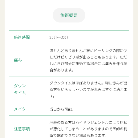
施術概要
施術時間
20分～30分
ほとんどありませんが稀にピーリングの際に少
しだけピリピリ感が出ることもあります。ただ
痛み
しにきび部分に施術する場合には痛みを伴う場
合があります。
ダウンタイムはほぼありません。稀に赤みが出
ダウン
る方もいらっしゃいますが赤みはすぐに消えま
タイム
す。
メイク
当日から可能。
肝班のある方はハイドラジェントルにより症状
注意事項
が悪化してしまうことがありますので医師の判
断で施術できない場合もあります。