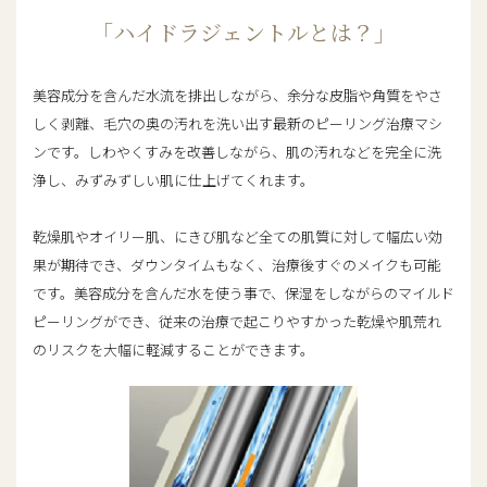
2010年
広島大学医学部医学科卒業。
「ハイドラジェントルとは？」
佐賀県病好生館・九州大学病院・
JCHO九州病院・福岡赤十字病院・
北九州市立医療センター・大分県
美容成分を含んだ水流を排出しながら、余分な皮脂や角質をやさ
立病院・九州医療センターにて勤
しく剥離、毛穴の奥の汚れを洗い出す最新のピーリング治療マシ
務
ンです。しわやくすみを改善しながら、肌の汚れなどを完全に洗
2020年
美容皮膚科エルムクリニック福岡
浄し、みずみずしい肌に仕上げてくれます。
院勤務
乾燥肌やオイリー肌、にきび肌など全ての肌質に対して幅広い効
所属/資格
果が期待でき、ダウンタイムもなく、治療後すぐのメイクも可能
です。美容成分を含んだ水を使う事で、保湿をしながらのマイルド
日本美容皮膚科学会
ピーリングができ、従来の治療で起こりやすかった乾燥や肌荒れ
ジュビダームビスタ認定医
のリスクを大幅に軽減することができます。
ボトックスビスタ認定医
化粧品成分検定1級
プロフィールページ