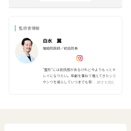
監修者情報
白水 翼
福岡院医師／統括院長
"整形"には抵抗感があるけれど今よりもっとキ
レイになりたい。年齢を重ねて増えてきたシミ
やシワを減らしていつまでも若々しくいた
...続きを読む
い。美容皮膚科はメスを使わず、より自然に美
しくなることを専門にした医療です。誰もが持
つ悩みを一緒に解決していきましょう！明る
く前向きな生き方を目指して治療をご提案し
ていきます！
経歴