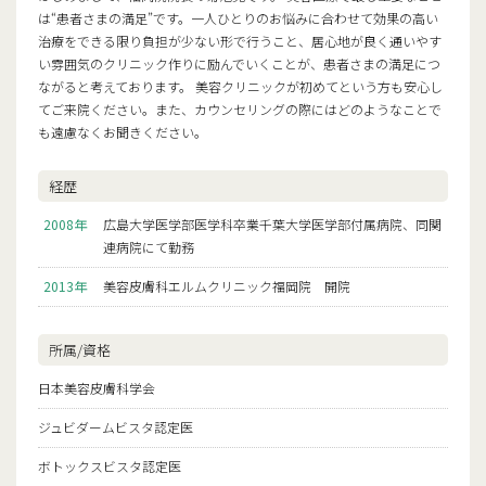
は“患者さまの満足”です。一人ひとりのお悩みに合わせて効果の高い
治療をできる限り負担が少ない形で行うこと、居心地が良く通いやす
い雰囲気のクリニック作りに励んでいくことが、患者さまの満足につ
ながると考えております。 美容クリニックが初めてという方も安心し
てご来院ください。また、カウンセリングの際にはどのようなことで
も遠慮なくお聞きください。
経歴
2008年
広島大学医学部医学科卒業千葉大学医学部付属病院、同関
連病院にて勤務
2013年
美容皮膚科エルムクリニック福岡院 開院
所属/資格
日本美容皮膚科学会
ジュビダームビスタ認定医
ボトックスビスタ認定医