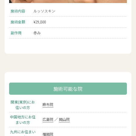
施術内容
ルッソスキン
施術金額
¥29,800
副作用
赤み
施術可能な院
関東(東京)にお
麻布院
住いの方
中国地方にお住
広島院
岡山院
まいの方
九州にお住まい
福岡院