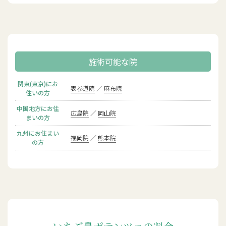
施術可能な院
関東(東京)にお
表参道院
麻布院
住いの方
中国地方にお住
広島院
岡山院
まいの方
九州にお住まい
福岡院
熊本院
の方