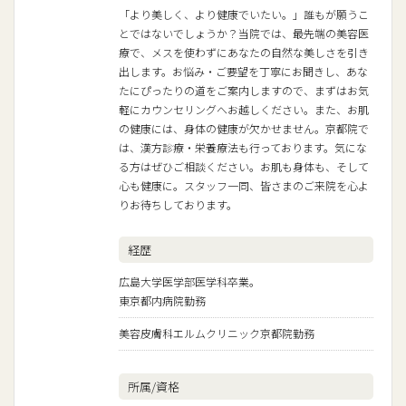
「より美しく、より健康でいたい。」誰もが願うこ
とではないでしょうか？当院では、最先端の美容医
療で、メスを使わずにあなたの自然な美しさを引き
出します。お悩み・ご要望を丁寧にお聞きし、あな
たにぴったりの道をご案内しますので、まずはお気
軽にカウンセリングへお越しください。また、お肌
の健康には、身体の健康が欠かせません。京都院で
は、漢方診療・栄養療法も行っております。気にな
る方はぜひご相談ください。お肌も身体も、そして
心も健康に。スタッフ一同、皆さまのご来院を心よ
りお待ちしております。
経歴
広島大学医学部医学科卒業。
東京都内病院勤務
美容皮膚科エルムクリニック京都院勤務
所属/資格