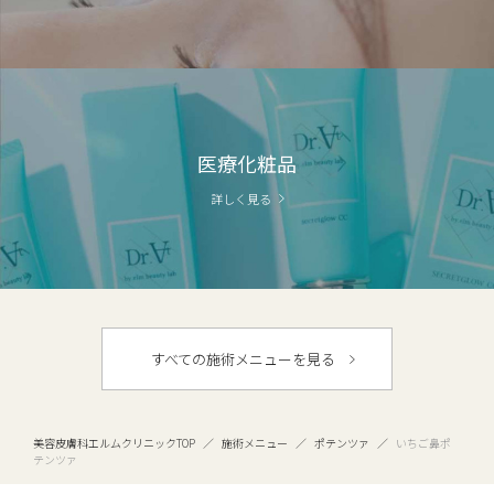
医療化粧品
詳しく見る
すべての施術メニューを見る
美容皮膚科エルムクリニックTOP
／
施術メニュー
／
ポテンツァ
／
いちご鼻ポ
テンツァ