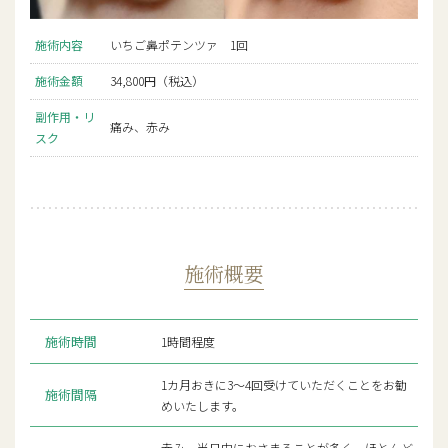
施術内容
いちご鼻ポテンツァ 1回
施術金額
34,800円（税込）
副作用・リ
痛み、赤み
スク
施術概要
施術時間
1時間程度
1カ月おきに3〜4回受けていただくことをお勧
施術間隔
めいたします。
赤みー当日中におさまることが多く、ほとんど