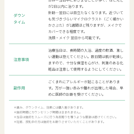
が2日以内に治ります。
針跡―翌日には目立たなくなります。近づいて
ダウン
も気づきづらいマイクロクラスト（ごく細かい
タイム
かさぶた）が1週間ほど残りますが、メイクで
カバーできる程度です。
洗顔・メイク 翌日から可能です。
治療当日は、長時間の入浴、過度の飲酒、激し
い運動は控えてください。数日間は肌が乾燥し
注意事項
ますので、十分な保湿を心がけ、刺激のある化
粧品は注意して使用するようにしてください。
ごくまれにアレルギーが起こることがありま
副作用
す。万が一強い赤みや腫れが出現した場合、早
めに医師の診断を受けてください。
＊痛み、ダウンタイム、効果には個人差があります。
＊施術時間にカウンセリング時間は含まれません。
＊当日は施術をスムーズに行う為首周りを覆うような服装は避けてください。
＊妊娠、授乳中の方は施術をお断りさせていただくことがあります。