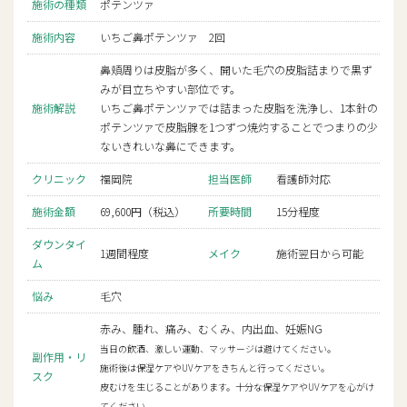
施術の種類
ポテンツァ
施術内容
いちご鼻ポテンツァ 2回
鼻頬周りは皮脂が多く、開いた毛穴の皮脂詰まりで黒ず
みが目立ちやすい部位です。
施術解説
いちご鼻ポテンツァでは詰まった皮脂を洗浄し、1本針の
ポテンツァで皮脂腺を1つずつ焼灼することでつまりの少
ないきれいな鼻にできます。
クリニック
福岡院
担当医師
看護師対応
施術金額
69,600円（税込）
所要時間
15分程度
ダウンタイ
1週間程度
メイク
施術翌日から可能
ム
悩み
毛穴
赤み、腫れ、痛み、むくみ、内出血、妊娠NG
当日の飲酒、激しい運動、マッサージは避けてください。
副作用・リ
施術後は保湿ケアやUVケアをきちんと行ってください。
スク
皮むけを生じることがあります。十分な保湿ケアやUVケアを心がけ
てください。