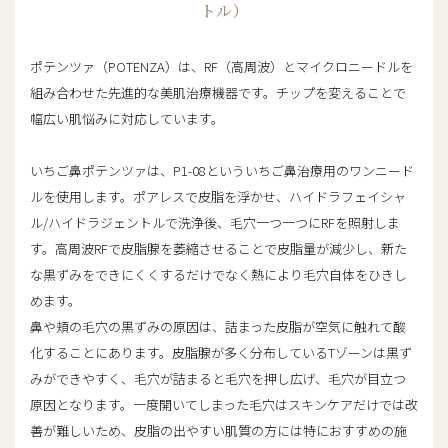
トル）
ポテンツァ（POTENZA）は、RF（高周波）とマイクロニードルを
組み合わせた先進的な美肌治療機器です。チップを変えることで
幅広い肌悩みに対応しています。
いちご鼻ポテンツァは、P1-08といういちご鼻治療用のワンニード
ルを使用します。ポアレスで皮脂を浮かせ、ハイドラフェイシャ
ル/ハイドラジェントルで洗浄後、毛穴一つ一つにRFを照射しま
す。高周波RFで皮脂腺を萎縮させることで皮脂量が減少し、新た
な黒ずみをできにくくするだけでなく熱により毛穴自体をひきし
めます。
鼻や頬の毛穴の黒ずみの原因は、詰まった皮脂が空気に触れて酸
化することにあります。皮脂腺が多く分布しているTゾーンは黒ず
みができやすく、毛穴が詰まると毛穴を押し広げ、毛穴が目立つ
原因となります。一度開いてしまった毛穴はスキンケアだけでは改
善が難しいため、皮脂の出やすい肌質の方には特におすすめの施